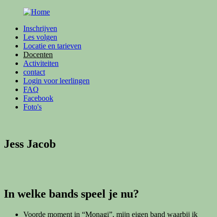
Overslaan en naar de inhoud gaan
Inschrijven
Les volgen
Locatie en tarieven
Docenten
Activiteiten
contact
Login voor leerlingen
FAQ
Facebook
Foto's
Jess Jacob
In welke bands speel je nu?
Voorde moment in “Monagi”, mijn eigen band waarbij ik